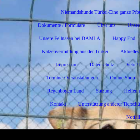
Niemandshunde Türkei-Eine ganze Pfot
Dokumente / Formulare
Über uns
Unser
Unsere Fellnasen bei DAMLA
Happy End
Katzenvermittlung aus der Türkei
Aktuelles
Impressum
Datenschutz
Veto /
Termine / Veranstaltungen
Online Shop
Regenbogen Land
Satzung
Helfen 
Kontakt
Unterstützung anderer Tierschü
Notfäl