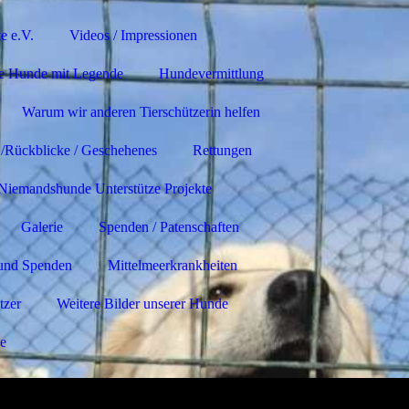
e e.V.
Videos / Impressionen
e Hunde mit Legende
Hundevermittlung
Warum wir anderen Tierschützerin helfen
 /Rückblicke / Geschehenes
Rettungen
 Niemandshunde Unterstütze Projekte
Galerie
Spenden / Patenschaften
und Spenden
Mittelmeerkrankheiten
tzer
Weitere Bilder unserer Hunde
le