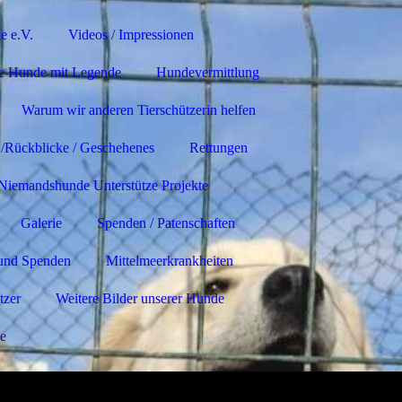
e e.V.
Videos / Impressionen
e Hunde mit Legende
Hundevermittlung
Warum wir anderen Tierschützerin helfen
 /Rückblicke / Geschehenes
Rettungen
 Niemandshunde Unterstütze Projekte
Galerie
Spenden / Patenschaften
und Spenden
Mittelmeerkrankheiten
tzer
Weitere Bilder unserer Hunde
le