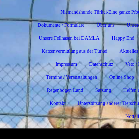
Niemandshunde Türkei-Eine ganze Pfot
Dokumente / Formulare
Über uns
Unser
Unsere Fellnasen bei DAMLA
Happy End
Katzenvermittlung aus der Türkei
Aktuelles
Impressum
Datenschutz
Veto /
Termine / Veranstaltungen
Online Shop
Regenbogen Land
Satzung
Helfen 
Kontakt
Unterstützung anderer Tierschü
Notfäl