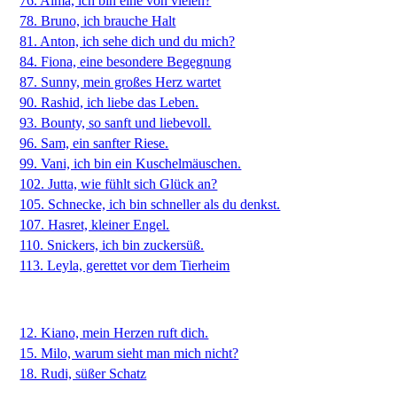
76. Alma, ich bin eine von vielen?
78. Bruno, ich brauche Halt
81. Anton, ich sehe dich und du mich?
84. Fiona, eine besondere Begegnung
87. Sunny, mein großes Herz wartet
90. Rashid, ich liebe das Leben.
93. Bounty, so sanft und liebevoll.
96. Sam, ein sanfter Riese.
99. Vani, ich bin ein Kuschelmäuschen.
102. Jutta, wie fühlt sich Glück an?
105. Schnecke, ich bin schneller als du denkst.
107. Hasret, kleiner Engel.
110. Snickers, ich bin zuckersüß.
113. Leyla, gerettet vor dem Tierheim
12. Kiano, mein Herzen ruft dich.
15. Milo, warum sieht man mich nicht?
18. Rudi, süßer Schatz