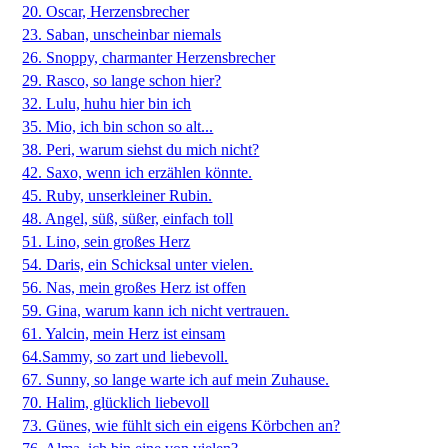
20. Oscar, Herzensbrecher
23. Saban, unscheinbar niemals
26. Snoppy, charmanter Herzensbrecher
29. Rasco, so lange schon hier?
32. Lulu, huhu hier bin ich
35. Mio, ich bin schon so alt...
38. Peri, warum siehst du mich nicht?
42. Saxo, wenn ich erzählen könnte.
45. Ruby, unserkleiner Rubin.
48. Angel, süß, süßer, einfach toll
51. Lino, sein großes Herz
54. Daris, ein Schicksal unter vielen.
56. Nas, mein großes Herz ist offen
59. Gina, warum kann ich nicht vertrauen.
61. Yalcin, mein Herz ist einsam
64.Sammy, so zart und liebevoll.
67. Sunny, so lange warte ich auf mein Zuhause.
70. Halim, glücklich liebevoll
73. Günes, wie fühlt sich ein eigens Körbchen an?