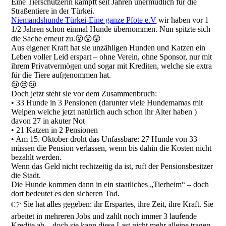
Eine Tierschützerin kämpft seit Jahren unermüdlich für die
Straßentiere in der Türkei.
Niemandshunde Türkei-Eine ganze Pfote e.V
wir haben vor 1
1/2 Jahren schon einmal Hunde übernommen. Nun spitzte sich
die Sache erneut zu.😮😮😲
Aus eigener Kraft hat sie unzähligen Hunden und Katzen ein
Leben voller Leid erspart – ohne Verein, ohne Sponsor, nur mit
ihrem Privatvermögen und sogar mit Krediten, welche sie extra
für die Tiere aufgenommen hat.
😢😢😢
Doch jetzt steht sie vor dem Zusammenbruch:
• 33 Hunde in 3 Pensionen (darunter viele Hundemamas mit
Welpen welche jetzt natürlich auch schon ihr Alter haben )
davon 27 in akuter Not
• 21 Katzen in 2 Pensionen
• Am 15. Oktober droht das Unfassbare: 27 Hunde von 33
müssen die Pension verlassen, wenn bis dahin die Kosten nicht
bezahlt werden.
Wenn das Geld nicht rechtzeitig da ist, ruft der Pensionsbesitzer
die Stadt.
Die Hunde kommen dann in ein staatliches „Tierheim“ – doch
dort bedeutet es den sicheren Tod.
👉 Sie hat alles gegeben: ihr Erspartes, ihre Zeit, ihre Kraft. Sie
arbeitet in mehreren Jobs und zahlt noch immer 3 laufende
Kredite ab – doch sie kann diese Last nicht mehr alleine tragen.